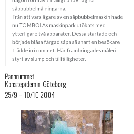
någon form av tillfälligt underlag för
såpbubbelmålningarna.
Från att vara ägare av en såpbubbelmaskin hade
nu TOMBOLAs maskinpark utökats med
ytterligare två apparater. Dessa startade och
började blåsa färgad såpa så snart en besökare
trädde in i rummet. Här frambringades måleri
styrt av slump och tillfälligheter.
Pannrummet
Konstepidemin, Göteborg
25/9 – 10/10 2004