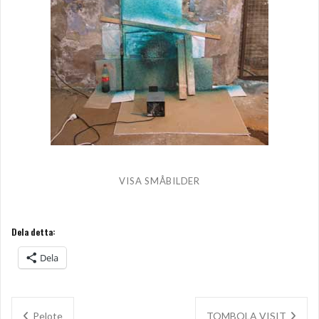
VISA SMÅBILDER
Dela detta:
Dela
Inläggsnavigering
Pelote
TOMBOLA VISIT