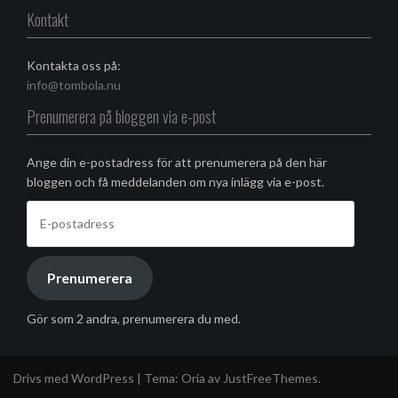
Kontakt
Kontakta oss på:
info@tombola.nu
Prenumerera på bloggen via e-post
Ange din e-postadress för att prenumerera på den här
bloggen och få meddelanden om nya inlägg via e-post.
E-
postadress
Prenumerera
Gör som 2 andra, prenumerera du med.
Drivs med WordPress
|
Tema:
Oria
av JustFreeThemes.