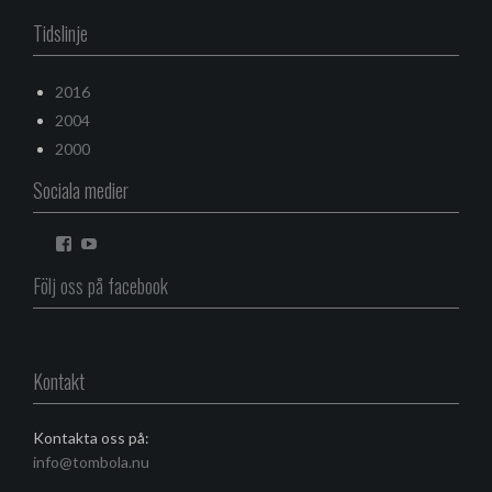
Tidslinje
2016
2004
2000
Sociala medier
Visa
Visa
Tombola-
UCRB4h9NRU8cOpjji2h5AoSgs
konstnrsgrupp-
profil
Följ oss på facebook
106835026334858s
på
profil
YouTube
på
Facebook
Kontakt
Kontakta oss på:
info@tombola.nu