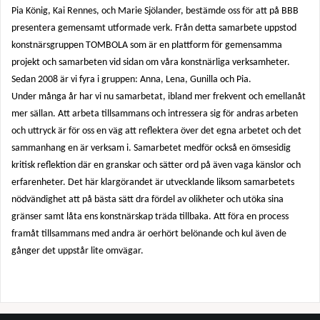
Pia König, Kai Rennes, och Marie Sjölander, bestämde oss för att på BBB
presentera gemensamt utformade verk. Från detta samarbete uppstod
konstnärsgruppen TOMBOLA som är en plattform för gemensamma
projekt och samarbeten vid sidan om våra konstnärliga verksamheter.
Sedan 2008 är vi fyra i gruppen: Anna, Lena, Gunilla och Pia.
Under många år har vi nu samarbetat, ibland mer frekvent och emellanåt
mer sällan. Att arbeta tillsammans och intressera sig för andras arbeten
och uttryck är för oss en väg att reflektera över det egna arbetet och det
sammanhang en är verksam i. Samarbetet medför också en ömsesidig
kritisk reflektion där en granskar och sätter ord på även vaga känslor och
erfarenheter. Det här klargörandet är utvecklande liksom samarbetets
nödvändighet att på bästa sätt dra fördel av olikheter och utöka sina
gränser samt låta ens konstnärskap träda tillbaka. Att föra en process
framåt tillsammans med andra är oerhört belönande och kul även de
gånger det uppstår lite omvägar.