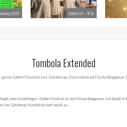
ksalong 2025
Galleri 54 – 70 år
Tombola Extended
sta Galleri Fönstret hos Göteborgs Konstskola på Första långgatan 10
tagit med utställningar i Galleri Fönstret ut mot Första långgatan, och bjudit in
naler har Göteborgs Konstskola haft besök av…