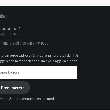
ntakt
ntakta oss på:
fo@tombola.nu
enumerera på bloggen via e-post
ge din e-postadress för att prenumerera på den här
oggen och få meddelanden om nya inlägg via e-post.
stadress
Prenumerera
r som 2 andra, prenumerera du med.