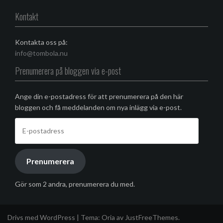
Facebook
Kontakt
Kontakta oss på:
info@tombola.nu
Prenumerera på bloggen via e-post
Ange din e-postadress för att prenumerera på den här
bloggen och få meddelanden om nya inlägg via e-post.
E-
postadress
Prenumerera
Gör som 2 andra, prenumerera du med.
Drivs med WordPress
|
Tema:
Oria
av JustFreeThemes.