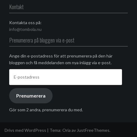
Kontakt
Kontakta oss på:
info@tombola.nu
Prenumerera på bloggen via e-post
Ange din e-postadress för att prenumerera på den här
bloggen och få meddelanden om nya inlägg via e-post.
E-
postadress
Prenumerera
Gör som 2 andra, prenumerera du med.
Drivs med WordPress
|
Tema:
Oria
av JustFreeThemes.