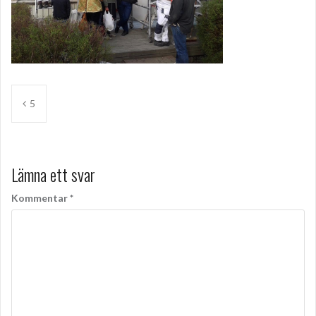
Inläggsnavigering
5
Lämna ett svar
Kommentar
*