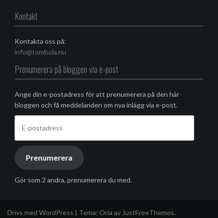
Facebook
Kontakt
Kontakta oss på:
info@tombola.nu
Prenumerera på bloggen via e-post
Ange din e-postadress för att prenumerera på den här
bloggen och få meddelanden om nya inlägg via e-post.
E-
postadress
Prenumerera
Gör som 2 andra, prenumerera du med.
Drivs med WordPress
|
Tema:
Oria
av JustFreeThemes.