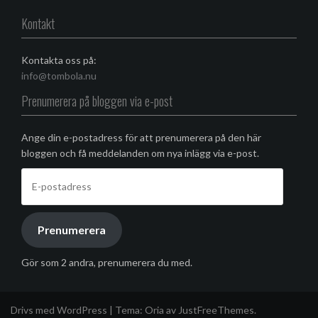
Facebook
Kontakt
Kontakta oss på:
info@tombola.nu
Prenumerera på bloggen via e-post
Ange din e-postadress för att prenumerera på den här
bloggen och få meddelanden om nya inlägg via e-post.
E-
postadress
Prenumerera
Gör som 2 andra, prenumerera du med.
Drivs med WordPress
|
Tema:
Oria
av JustFreeThemes.