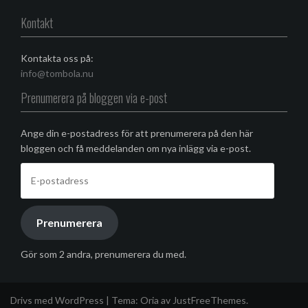
Facebook
Kontakt
Kontakta oss på:
info@tombola.nu
Prenumerera på bloggen via e-post
Ange din e-postadress för att prenumerera på den här
bloggen och få meddelanden om nya inlägg via e-post.
E-
postadress
Prenumerera
Gör som 2 andra, prenumerera du med.
Drivs med WordPress
|
Tema:
Oria
av JustFreeThemes.