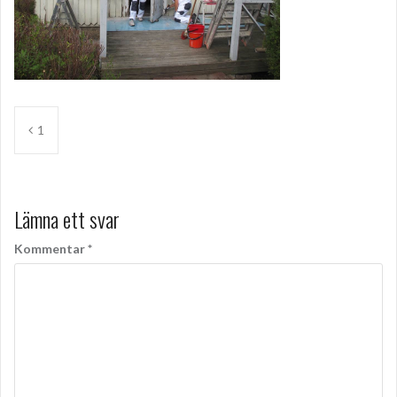
Inläggsnavigering
1
Lämna ett svar
Kommentar
*