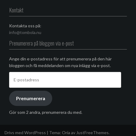
Facebook
Kontakt
Kontakta oss på:
info@tombola.nu
Prenumerera på bloggen via e-post
Ange din e-postadress för att prenumerera på den här
bloggen och få meddelanden om nya inlägg via e-post.
E-
postadress
Prenumerera
Gör som 2 andra, prenumerera du med.
Drivs med WordPress
|
Tema:
Oria
av JustFreeThemes.