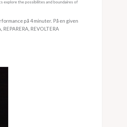
ts explore the possibilites and boundaires of
rformance på 4 minuter. På en given
GERA, REPARERA, REVOLTERA