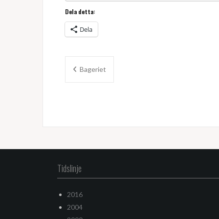
Dela detta:
Dela
Inläggsnavigering
Bageriet
Tidslinje
2016
2004