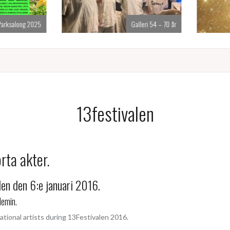
ksalong 2025
Galleri 54 – 70 år
13festivalen
rta akter.
n den 6:e januari 2016.
demin.
tional artists during 13Festivalen 2016.