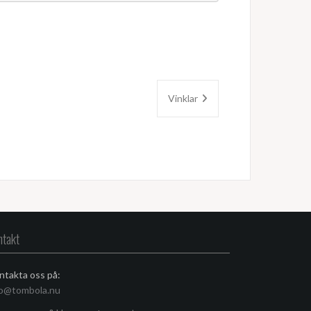
Vinklar
ntakt
ntakta oss på:
fo@tombola.nu