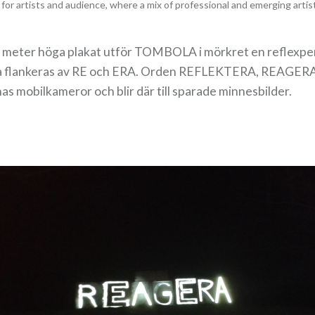
 for artists and audience, where a mix of professional and emerging artis
,5 meter höga plakat utför TOMBOLA i mörkret en reflexpe
vilka flankeras av RE och ERA. Orden REFLEKTERA, REA
as mobilkameror och blir där till sparade minnesbilder.